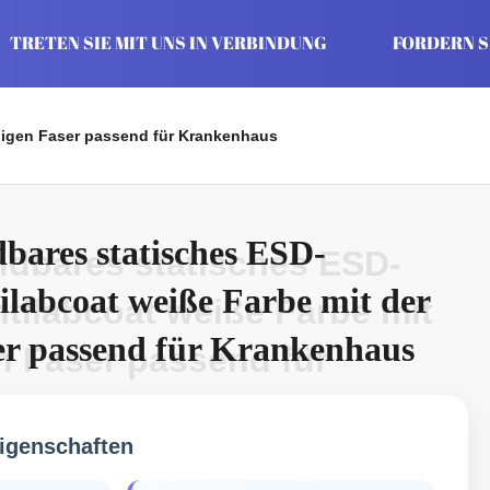
TRETEN SIE MIT UNS IN VERBINDUNG
FORDERN SI
ähigen Faser passend für Krankenhaus
ares statisches ESD-
dbares statisches ESD-
labcoat weiße Farbe mit der
tilabcoat weiße Farbe mit
ser passend für Krankenhaus
en Faser passend für
igenschaften