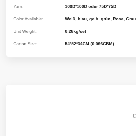
Yarn:
100D*100D oder 75D*75D
Color Available:
Weiß, blau, gelb, grün, Rosa, Grau
Unit Weight:
0.28kg/set
Carton Size:
54*52*34CM (0.096CBM)