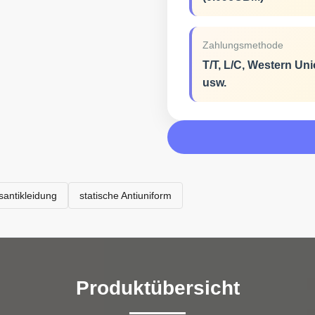
Zahlungsmethode
T/T, L/C, Western Un
usw.
santikleidung
statische Antiuniform
Produktübersicht