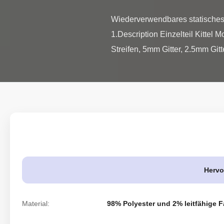
Wiederverwendbares statisches 
1.Description Einzelteil Kittel
Streifen, 5mm Gitter, 2.5mm Git
Hervo
Material:
98% Polyester und 2% leitfähige F