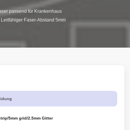
aser passend für Krankenhaus 
r Leitfähiger Faser-Abstand 5mm 
eidung
trip/5mm grid/2.5mm Gitter