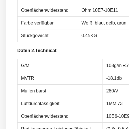
Oberflächenwiderstand
Ohm 10E7-10E11
Farbe verfügbar
Weiß, blau, gelb, grün,
Stückgewicht
0.45KG
Daten 2.Technical:
G/M
108g/m ±
MVTR
-18.1db
Mullen barst
280/V
Luftdurchlässigkeit
1MM.73
Oberflächenwiderstand
10E6-10E
Partikelsperren-Leistungsfähigkeit
(0.3μ-0.5μ