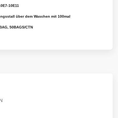
0E7-10E11
ungsstall über dem Waschen mit 100mal
BAG, 50BAGS/CTN
N