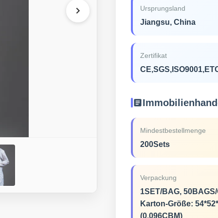
Ursprungsland
Jiangsu, China
Zertifikat
CE,SGS,ISO9001,ET
Immobilienhand
Mindestbestellmenge
200Sets
Verpackung
1SET/BAG, 50BAGS/
Karton-Größe: 54*5
(0.096CBM)