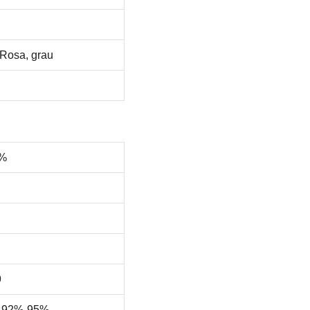
 Rosa, grau
5%
9
) 92%-95%