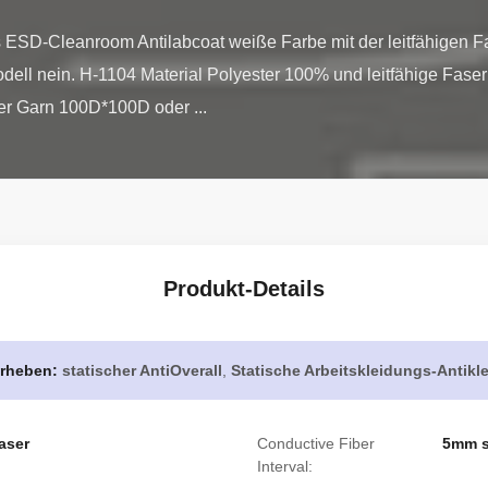
ESD-Cleanroom Antilabcoat weiße Farbe mit der leitfähigen F
 Modell nein. H-1104 Material Polyester 100% und leitfähige Fase
ter Garn 100D*100D oder ...
Produkt-Details
rheben:
statischer AntiOverall
,
Statische Arbeitskleidungs-Antikl
aser
Conductive Fiber
5mm s
Interval: