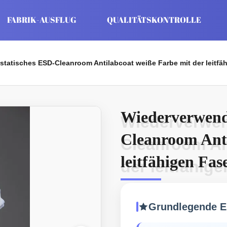
FABRIK-AUSFLUG
QUALITÄTSKONTROLLE
tatisches ESD-Cleanroom Antilabcoat weiße Farbe mit der leitf
Wiederverwendb
Wiederverwen
Cleanroom Anti
Cleanroom An
leitfähigen Fa
der leitfähig
Krankenhaus
Grundlegende E