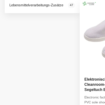
Application F
Lebensmittelverarbeitungs-Zusätze
47
Elektronisc
Cleanroom-
Segeltuch 
Schuhe
Electronic fa
PVC sole shoe