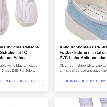
e staubdichte statische
Antidurchbohren Esd-Sich
 Schuhe mit TC-
Fußbekleidung mit statis
oberem Material
PVC-Leder-Antioberleder
ble white blue antistatic
Cleanroom stripe white canvas
y Shoes ESD PU Sole
anti slip shoe esd antistatic sh
oe for Cleanroom Product
factory Product Description
INFORMATION Model No.: H-
INFORMATION Model No.: H-
IEREN SIE UNS JETZT
KONTAKTIEREN SIE UNS
Unisex Sole: anti static PVC
Design: Unisex Sole: anti stati
 material Upper: anti static
resistant material Upper: anti s
ing: anti static textile Size:
leather Lining: anti static textil
U); 5-11.5...
46,48,50(EU); 5-11.5(US)...