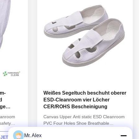
om-
Weißes Segeltuch beschuht oberer
d
ESD-Cleanroom vier Löcher
nge
CER/ROHS Bescheinigung
leanroom
Canvas Upper Anti static ESD Cleanroom
safety
PVC Four Holes Shoe Breathable
dustproof shoes Description Hanyang
Mr. Alex
3517
Clean’s workwear are made of top quality
 JETZT
KONTAKTIEREN SIE UNS JETZT