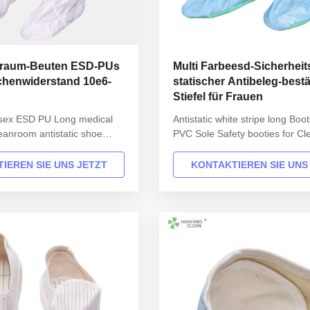
nraum-Beuten ESD-PUs
Multi Farbeesd-Sicherheits
ächenwiderstand 10e6-
statischer Antibeleg-best
Stiefel für Frauen
sex ESD PU Long medical
Antistatic white stripe long Boot
leanroom antistatic shoe
PVC Sole Safety booties for C
tion Hanyang Clean’s
Product Description Hanyang C
made of top quality
workwear are made of top quali
IEREN SIE UNS JETZT
KONTAKTIEREN SIE UNS
ich comply with the
materials,which comply with th
 standards EN/61340 and
international standards EN/61
.20 standards.
ANSI/ESD S20.20 standards. Fo
Design Unisex Sole Anti
ESD protected areas and envir
pper Anti ...
...