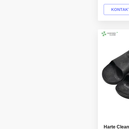
shoes Produc
Model No.: H-
KONTAKT
anti static PV
Upper: anti st
static textile
11.5(US),other
Harte Clea