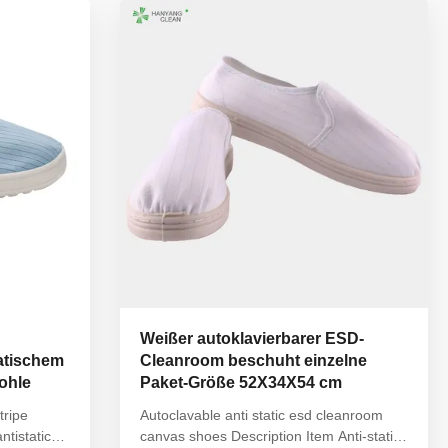
30cm*40cm,other on request Colour:
beige,gray,blue...
Weißer autoklavierbarer ESD-
atischem
Cleanroom beschuht einzelne
Sohle
Paket-Größe 52X34X54 cm
tripe
Autoclavable anti static esd cleanroom
tistatic
canvas shoes Description Item Anti-static