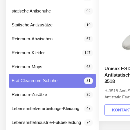
statische Antischuhe
92
Statische Antizusätze
19
Reinraum-Abwischen
67
Reinraum-Kleider
147
Reinraum-Mops
63
Unisex ES
Antistatisc
Esd-Cleanroom-Schuhe
81
3518
H-3518 Anti-
Reinraum-Zusätze
85
Antistatic Fe
Professional 
Lebensmittelverarbeitungs-Kleidung
47
designed for 
KONTAKT
environments, 
properties an
Lebensmittelindustrie-Fußbekleidung
74
Key Specificat