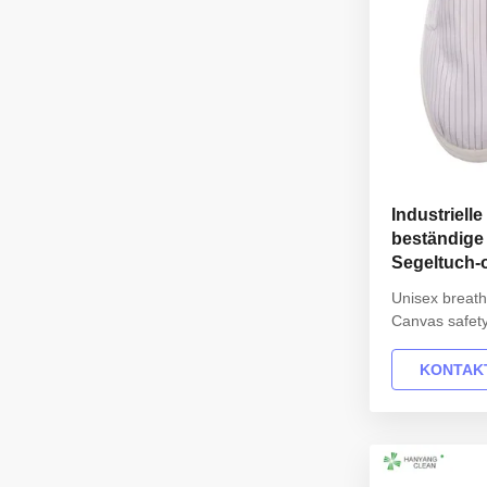
Industriell
beständige
Segeltuch-
Unisex breatha
Canvas safet
dustproof Sh
Description 
KONTAKT
3507 Design: 
Heat-resistant
PVC leather Lin
35-46,48,50(E