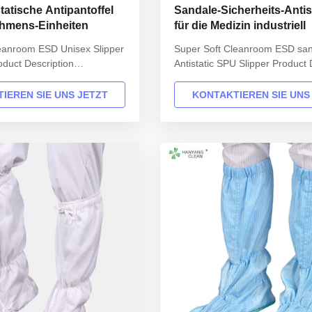
atische Antipantoffel
Sandale-Sicherheits-Anti
ehmens-Einheiten
für die Medizin industriell
eanroom ESD Unisex Slipper
Super Soft Cleanroom ESD san
duct Description
Antistatic SPU Slipper Product 
 Model No.: H-3503
INFORMATION Model No.: H-
x Sole: High Molecular
Design: Unisex Sole: High Mole
IEREN SIE UNS JETZT
KONTAKTIEREN SIE UNS
 Upper: High Molecular
Synthetic SPU Upper: High Mol
 Size: 35-46,48,50(EU); 5-
Synthetic SPU Size: 35-46,48,5
r on request Surface
11.5(US),other on request Sur
106-107Ohm Colour: black
resistance: 106-107Ohm Colour
sorie...
Optional ...