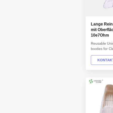
Lange Rei
mit Oberfl
10e7Ohm
Reusable Uni
booties for C
boots Descrip
workwear are 
KONTAKT
materials, wh
international
ANSI/ESD S20
INFORMATION 
static fabric U