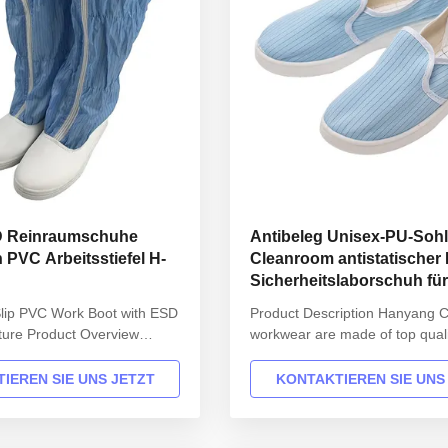
D Reinraumschuhe
Antibeleg Unisex-PU-Soh
h PVC Arbeitsstiefel H-
Cleanroom antistatischer
Sicherheitslaborschuh für
Werkstatt
Slip PVC Work Boot with ESD
Product Description Hanyang C
ature Product Overview
workwear are made of top quali
cleanroom safety boots
materials,which comply with th
year-round use in factory
international standards EN/61
IEREN SIE UNS JETZT
KONTAKTIEREN SIE UNS
featuring anti-static
ANSI/ESD S20.20 standards. Fo
d durable PVC construction.
ESD protected areas and envir
ions Attribute Value
controlled areas such as Clea