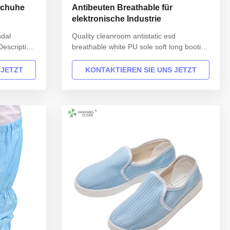
schuhe
Antibeuten Breathable für
elektronische Industrie
dal
Quality cleanroom antistatic esd
Description
breathable white PU sole soft long booties
3502
Product Description Hanyang Clean’s
cular
workwear are made of top quality
 JETZT
KONTAKTIEREN SIE UNS JETZT
ecular
materials,which comply with the
0(EU); 5-
international standards EN/61340 and
face
ANSI/ESD S20.20 standards. For use in
: black
ESD protected areas and environmentally
...