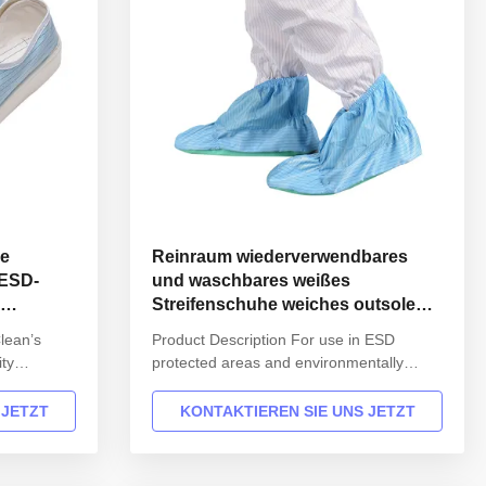
le
Reinraum wiederverwendbares
 ESD-
und waschbares weißes
Streifenschuhe weiches outsole
bedeckt antistatischer ESD-
lean’s
Product Description For use in ESD
Gleitschutzschuh
ty
protected areas and environmentally
e
controlled areas such as Cleanroom.
340 and
Product: 3 Layers Blue Autoclavable
 JETZT
KONTAKTIEREN SIE UNS JETZT
r use in
Cleanroom Bag Model No.:H-3501 Photo:
onmentally
INFORMATION Model No.: H-3501
nroom.
Material: 4 layers microfiber Size: