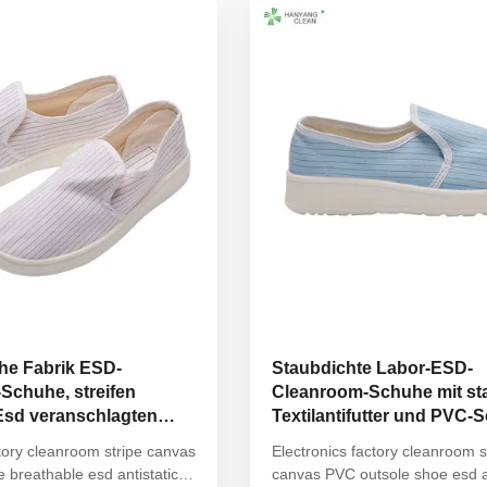
actory, ESD environments ...
Product: Quality PU Sole White
Cleanroom ...
he Fabrik ESD-
Staubdichte Labor-ESD-
Schuhe, streifen
Cleanroom-Schuhe mit st
Esd veranschlagten
Textilantifutter und PVC-
ctory cleanroom stripe canvas
Electronics factory cleanroom s
 breathable esd antistatic
canvas PVC outsole shoe esd an