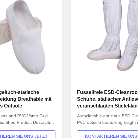
geltuch-statische
Fusselfreie ESD-Cleanro
eidung Breathable mit
Schuhe, statischer Anties
s Outsole
veranschlagten Stiefel-la
Höhen-Sicherheit
nvas and PVC Vamp Grid
Autoclavable antistatic ESD C
tic Shoe Product Description
PVC outsole boots long height 
 Model No.: H-3504
booties Product Description
x Sole: anti static PVC Heat-
INFORMATION Model No.: H-
IEREN SIE UNS JETZT
KONTAKTIEREN SIE UNS