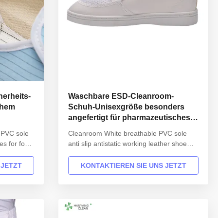
erheits-
Waschbare ESD-Cleanroom-
chem
Schuh-Unisexgröße besonders
angefertigt für pharmazeutisches
industrielles
 PVC sole
Cleanroom White breathable PVC sole
oes for food
anti slip antistatic working leather shoe
esd mesh shoes Product Description
3506
INFORMATION Model No.: H-3505
 JETZT
KONTAKTIEREN SIE UNS JETZT
c PVC Heat-
Design: Unisex Sole: anti static PVC Heat-
tatic PVC
resistant material Upper: anti static PVC
e Size: 35-
leather Lining: anti static textile Size: 35-
46,48,50(EU); 5-11.5(US)...