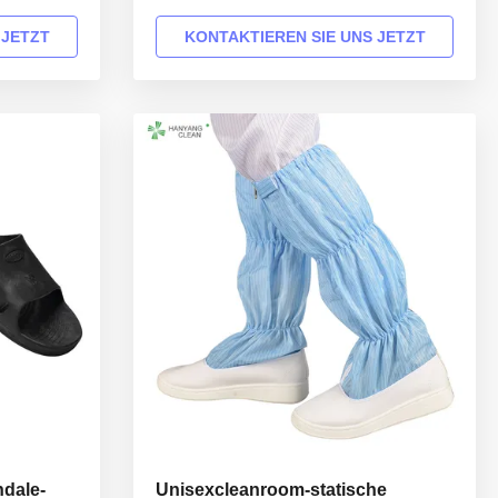
scription
dust-free shoes Material of vamp ESD
 made of
canvas or leather Material of sole ESD
 JETZT
KONTAKTIEREN SIE UNS JETZT
ply with
PVC Gender Unisex Style Anti-static 4
/61340 and
holes shoes/4 holes ESD Shoes/Clean
r use in
Room 4 holes Shoes Size 35-46,48,50
Surface resistance 10E7-10E11 Ohm ...
dale-
Unisexcleanroom-statische