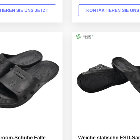
t Description INFORMATION
dustproof lab shoes Product De
3512 Design: Unisex Sole:
Hanyang Clean’s workwear are
IEREN SIE UNS JETZT
KONTAKTIEREN SIE UNS
C Heat-resistant material
top quality materials,which com
atic PVC leather Lining: anti
the international standards EN
 Size: 35-46,48,50(EU); 5-
ANSI/ESD S20.20 standards. Fo
 ...
ESD protected areas and ...
nroom-Schuhe Falte
Weiche statische ESD-San