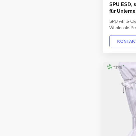
SPU ESD, st
für Untern
SPU white Cl
Wholesale Pro
INFORMATION
Design: Unise
KONTAKT
Synthetic SPU
Synthetic SPU
11.5(US),othe
resistance: 
Optional acces