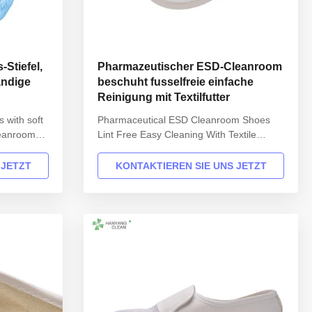
-Stiefel,
Pharmazeutischer ESD-Cleanroom
ändige
beschuht fusselfreie einfache
Reinigung mit Textilfutter
s with soft
Pharmaceutical ESD Cleanroom Shoes
leanroom
Lint Free Easy Cleaning With Textile
lean’s
Lining Product Description INFORMATION
ty
Model No.: H-3512 Design: Unisex Sole:
 JETZT
KONTAKTIEREN SIE UNS JETZT
e
anti static PU,flexibility Upper: anti static
340 and
TC canvas Lining: anti static textile Size:
r use in
35-46,48,50(EU); 5-11.5(US),other on
onmentally
request Surface ...