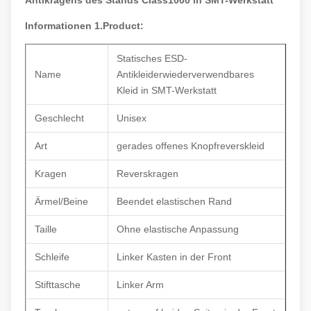
Antikragens des Stands Class1000 in SMT-Werkstatt
Informationen 1.Product:
Statisches ESD-
Name
Antikleiderwiederverwendbares
Kleid in SMT-Werkstatt
Geschlecht
Unisex
Art
gerades offenes Knopfreverskleid
Kragen
Reverskragen
Ärmel/Beine
Beendet elastischen Rand
Taille
Ohne elastische Anpassung
Schleife
Linker Kasten in der Front
Stifttasche
Linker Arm