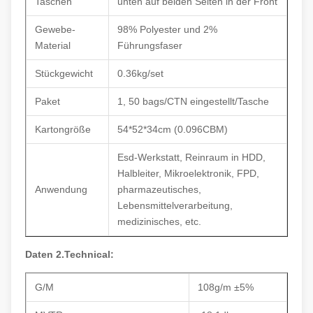
Taschen
unten auf beiden Seiten in der Front
Gewebe-
98% Polyester und 2%
Material
Führungsfaser
Stückgewicht
0.36kg/set
Paket
1, 50 bags/CTN eingestellt/Tasche
Kartongröße
54*52*34cm (0.096CBM)
Esd-Werkstatt, Reinraum in HDD,
Halbleiter, Mikroelektronik, FPD,
Anwendung
pharmazeutisches,
Lebensmittelverarbeitung,
medizinisches, etc.
Daten 2.Technical:
G/M
108g/m ±5%