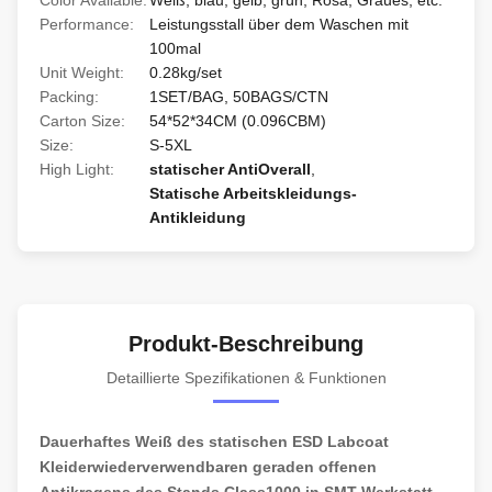
Color Available:
Weiß, blau, gelb, grün, Rosa, Graues, etc.
Performance:
Leistungsstall über dem Waschen mit
100mal
Unit Weight:
0.28kg/set
Packing:
1SET/BAG, 50BAGS/CTN
Carton Size:
54*52*34CM (0.096CBM)
Size:
S-5XL
High Light:
statischer AntiOverall
,
Statische Arbeitskleidungs-
Antikleidung
Produkt-Beschreibung
Detaillierte Spezifikationen & Funktionen
Dauerhaftes Weiß des statischen ESD Labcoat
Kleiderwiederverwendbaren geraden offenen