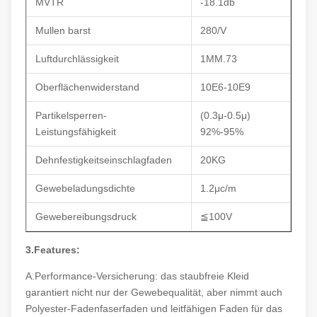
MVTR
-18.1db
Mullen barst
280/V
Luftdurchlässigkeit
1MM.73
Oberflächenwiderstand
10E6-10E9
Partikelsperren-
(0.3μ-0.5μ)
Leistungsfähigkeit
92%-95%
Dehnfestigkeitseinschlagfaden
20KG
Gewebeladungsdichte
1.2μc/m
Gewebereibungsdruck
≦100V
3.Features:
A.Performance-Versicherung: das staubfreie Kleid
garantiert nicht nur der Gewebequalität, aber nimmt auch
Polyester-Fadenfaserfaden und leitfähigen Faden für das