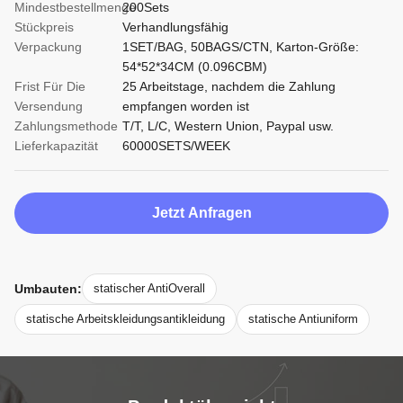
Mindestbestellmenge
200Sets
Stückpreis
Verhandlungsfähig
Verpackung
1SET/BAG, 50BAGS/CTN, Karton-Größe:
54*52*34CM (0.096CBM)
Frist Für Die
25 Arbeitstage, nachdem die Zahlung
Versendung
empfangen worden ist
Zahlungsmethode
T/T, L/C, Western Union, Paypal usw.
Lieferkapazität
60000SETS/WEEK
Jetzt Anfragen
Umbauten:
statischer AntiOverall
statische Arbeitskleidungsantikleidung
statische Antiuniform