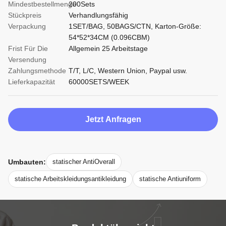
Mindestbestellmenge
200Sets
Stückpreis
Verhandlungsfähig
Verpackung
1SET/BAG, 50BAGS/CTN, Karton-Größe:
54*52*34CM (0.096CBM)
Frist Für Die
Allgemein 25 Arbeitstage
Versendung
Zahlungsmethode
T/T, L/C, Western Union, Paypal usw.
Lieferkapazität
60000SETS/WEEK
Jetzt Anfragen
Umbauten:
statischer AntiOverall
statische Arbeitskleidungsantikleidung
statische Antiuniform