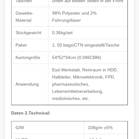
Taschen
unten auf beiden Seiten in der Front
Gewebe-
98% Polyester und 2%
Material
Führungsfaser
Stückgewicht
0.36kg/set
Paket
1, 50 bags/CTN eingestellt/Tasche
Kartongröße
54*52*34cm (0.096CBM)
Esd-Werkstatt, Reinraum in HDD,
Halbleiter, Mikroelektronik, FPD,
Anwendung
pharmazeutisches,
Lebensmittelverarbeitung,
medizinisches, etc.
Daten 2.Technical:
G/M
108g/m ±5%