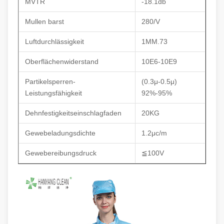
MVTR
-18.1db
Mullen barst
280/V
Luftdurchlässigkeit
1MM.73
Oberflächenwiderstand
10E6-10E9
Partikelsperren-
(0.3μ-0.5μ)
Leistungsfähigkeit
92%-95%
Dehnfestigkeitseinschlagfaden
20KG
Gewebeladungsdichte
1.2μc/m
Gewebereibungsdruck
≦100V