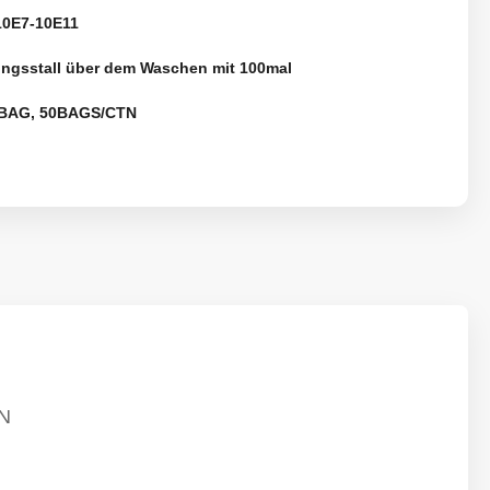
0E7-10E11
ungsstall über dem Waschen mit 100mal
BAG, 50BAGS/CTN
N