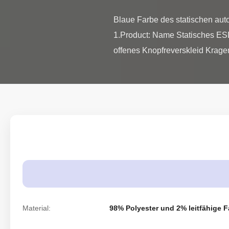
Blaue Farbe des statischen auto
1.Product: Name Statisches ESD
offenes Knopfreverskleid Krage
Material:
98% Polyester und 2% leitfähige F