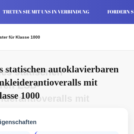
TRETEN SIE MIT UNS IN VERBINDUNG
FORDERN SI
ster für Klasse 1000
s statischen autoklavierbaren
es statischen
leiderantioveralls mit
aren ESD-
lasse 1000
derantioveralls mit
 Klasse 1000
igenschaften