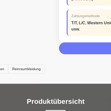
Zahlungsmethode
T/T, L/C, Western Un
usw.
men
Reinraumkleidung
Produktübersicht