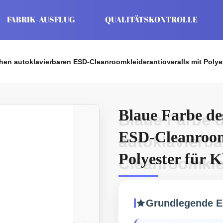
FABRIK-AUSFLUG
QUALITÄTSKONTROLLE
hen autoklavierbaren ESD-Cleanroomkleiderantioveralls mit Polye
Blaue Farbe de
Blaue Farbe d
ESD-Cleanroomk
autoklavierb
Polyester für K
Cleanroomklei
Polyester für
Grundlegende E