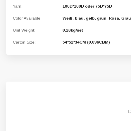
Yarn:
100D*100D oder 75D*75D
Color Available:
Weiß, blau, gelb, grün, Rosa, Grau
Unit Weight:
0.28kg/set
Carton Size:
54*52*34CM (0.096CBM)