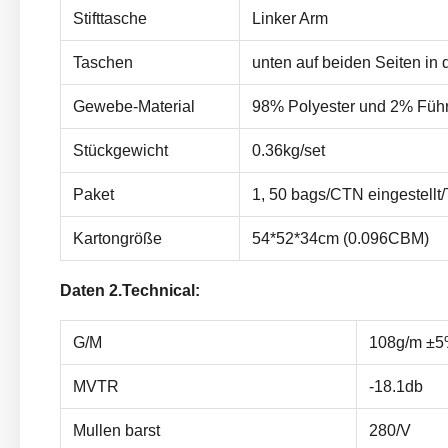
Stifttasche
Linker Arm
Taschen
unten auf beiden Seiten in 
Gewebe-Material
98% Polyester und 2% Füh
Stückgewicht
0.36kg/set
Paket
1, 50 bags/CTN eingestellt
Kartongröße
54*52*34cm (0.096CBM)
Daten 2.Technical:
G/M
108g/m ±
MVTR
-18.1db
Mullen barst
280/V