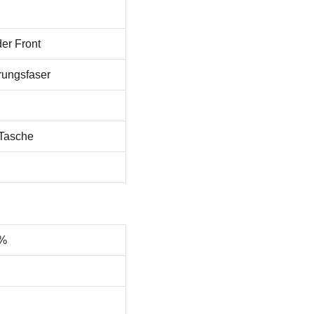
der Front
rungsfaser
/Tasche
5%