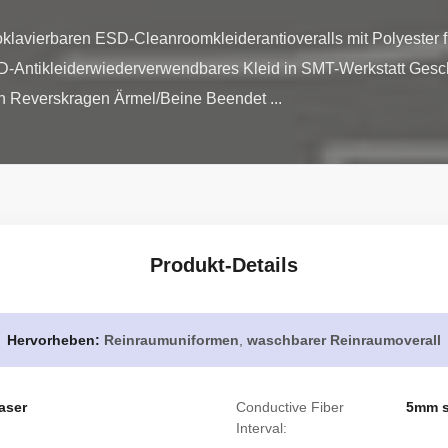
klavierbaren ESD-Cleanroomkleiderantioveralls mit Polyester f
-Antikleiderwiederverwendbares Kleid in SMT-Werkstatt Gesch
n Reverskragen Ärmel/Beine Beendet ...
Produkt-Details
Hervorheben:
Reinraumuniformen
,
waschbarer Reinraumoverall
aser
Conductive Fiber
5mm s
Interval: