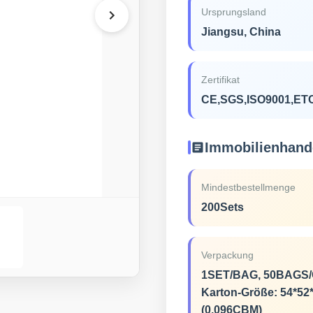
Ursprungsland
Jiangsu, China
Zertifikat
CE,SGS,ISO9001,ET
Immobilienhand
Mindestbestellmenge
200Sets
Verpackung
1SET/BAG, 50BAGS/
Karton-Größe: 54*5
(0.096CBM)