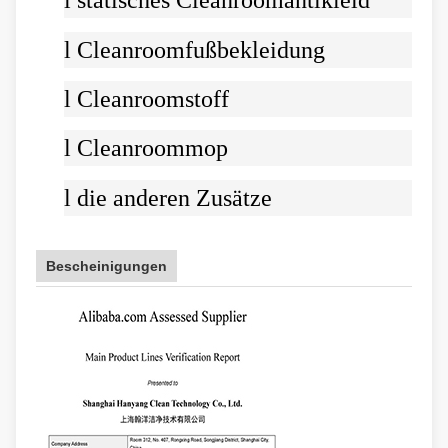
l
statisches Cleanroomantikleid
l
Cleanroomfußbekleidung
l
Cleanroomstoff
l
Cleanroommop
l
die anderen Zusätze
Bescheinigungen