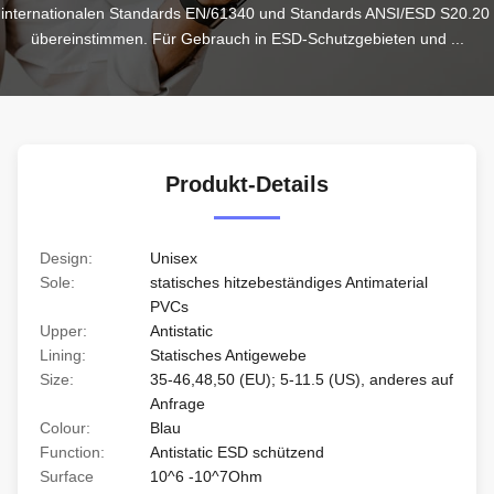
internationalen Standards EN/61340 und Standards ANSI/ESD S20.20 
übereinstimmen. Für Gebrauch in ESD-Schutzgebieten und ...
Produkt-Details
Design:
Unisex
Sole:
statisches hitzebeständiges Antimaterial
PVCs
Upper:
Antistatic
Lining:
Statisches Antigewebe
Size:
35-46,48,50 (EU); 5-11.5 (US), anderes auf
Anfrage
Colour:
Blau
Function:
Antistatic ESD schützend
Surface
10^6 -10^7Ohm