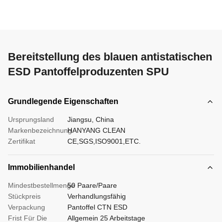
Bereitstellung des blauen antistatischen
ESD Pantoffelproduzenten SPU
Grundlegende Eigenschaften
Ursprungsland
Jiangsu, China
Markenbezeichnung
HANYANG CLEAN
Zertifikat
CE,SGS,ISO9001,ETC.
Immobilienhandel
Mindestbestellmenge
50 Paare/Paare
Stückpreis
Verhandlungsfähig
Verpackung
Pantoffel CTN ESD
Frist Für Die
Allgemein 25 Arbeitstage