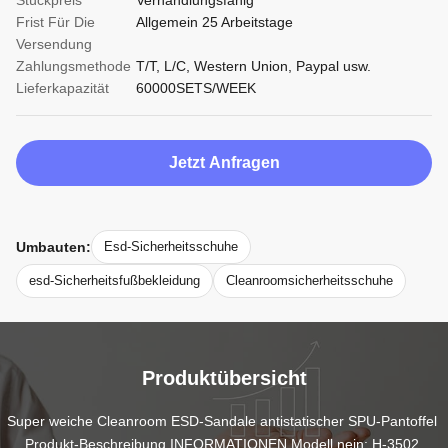
Stückpreis
Verhandlungsfähig
Frist Für Die
Allgemein 25 Arbeitstage
Versendung
Zahlungsmethode
T/T, L/C, Western Union, Paypal usw.
Lieferkapazität
60000SETS/WEEK
Jetzt Anfragen
Umbauten:
Esd-Sicherheitsschuhe
esd-Sicherheitsfußbekleidung
Cleanroomsicherheitsschuhe
Produktübersicht
Super weiche Cleanroom ESD-Sandale antistatischer SPU-Pantoffel 
Produkt-Beschreibung INFORMATIONEN Modell nein: H-3502 