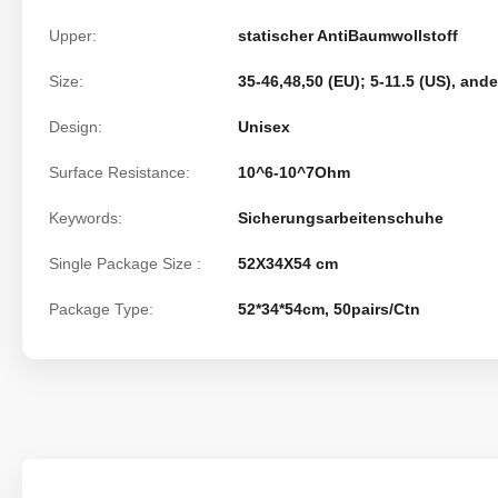
Upper:
statischer AntiBaumwollstoff
Size:
35-46,48,50 (EU); 5-11.5 (US), and
Design:
Unisex
Surface Resistance:
10^6-10^7Ohm
Keywords:
Sicherungsarbeitenschuhe
Single Package Size :
52X34X54 cm
Package Type:
52*34*54cm, 50pairs/Ctn