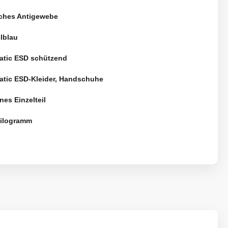
sches Antigewebe
lblau
tatic ESD schützend
tatic ESD-Kleider, Handschuhe
nes Einzelteil
Kilogramm