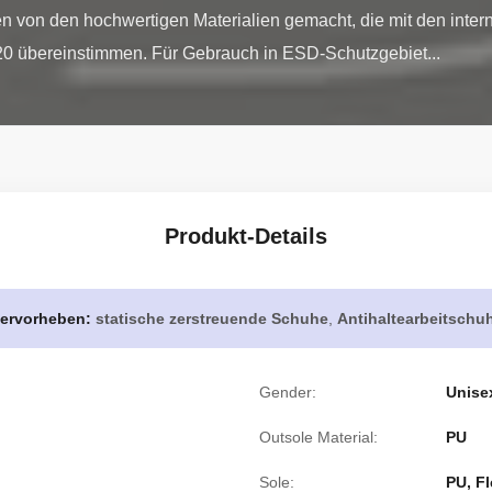
 von den hochwertigen Materialien gemacht, die mit den inter
 übereinstimmen. Für Gebrauch in ESD-Schutzgebiet...
Produkt-Details
ervorheben:
statische zerstreuende Schuhe
,
Antihaltearbeitschu
Gender:
Unise
Outsole Material:
PU
Sole:
PU, Fl