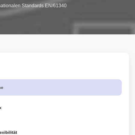
nationalen Standards EN/61340 
he
x
exibilität