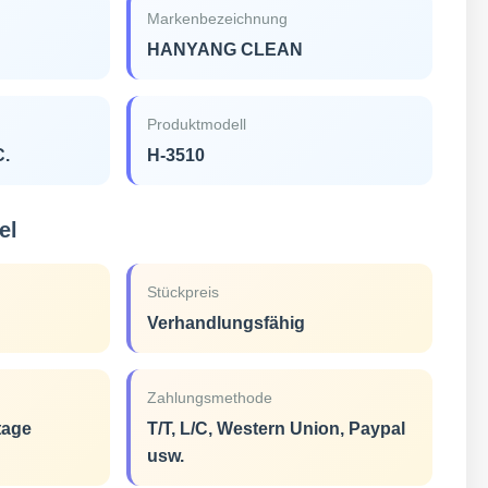
Markenbezeichnung
HANYANG CLEAN
Produktmodell
C.
H-3510
el
Stückpreis
Verhandlungsfähig
Zahlungsmethode
tage
T/T, L/C, Western Union, Paypal
usw.