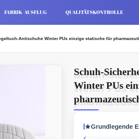
FABRIK-AUSFLUG
QUALITÄTSKONTROLLE
geltuch-Antischuhe Winter PUs einzige statische für pharmazeuti
Schuh-Sicherhe
Schuh-Sicher
Winter PUs einz
Winter PUs ei
pharmazeutische
pharmazeutisc
Grundlegende E