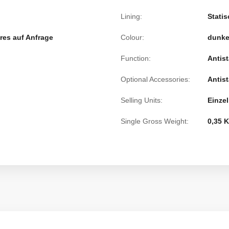
Lining:
Stati
eres auf Anfrage
Colour:
dunke
Function:
Antis
Optional Accessories:
Antis
Selling Units:
Einzel
Single Gross Weight:
0,35 