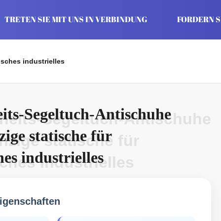
TRETEN SIE MIT UNS IN VERBINDUNG
FORDERN SI
sches industrielles
its-Segeltuch-Antischuhe
heits-Segeltuch-Antischuhe
ige statische für
nzige statische für
s industrielles
hes industrielles
igenschaften