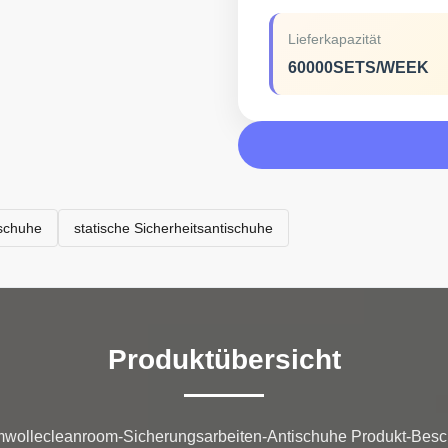
Lieferkapazität
60000SETS/WEEK
tschuhe
statische Sicherheitsantischuhe
Produktübersicht
wollecleanroom-Sicherungsarbeiten-Antischuhe Produkt-Besc