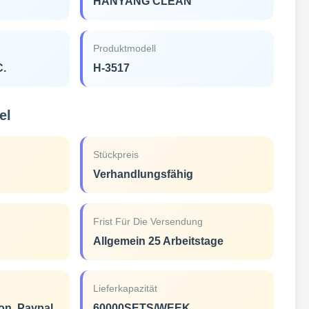
HANYANG CLEAN
Produktmodell
C.
H-3517
el
Stückpreis
Verhandlungsfähig
Frist Für Die Versendung
Allgemein 25 Arbeitstage
Lieferkapazität
ion, Paypal
60000SETS/WEEK