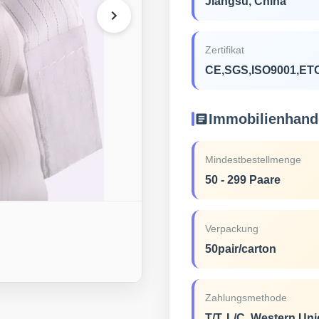
Jiangsu, China
Zertifikat
CE,SGS,ISO9001,ET
Immobilienhand
Mindestbestellmenge
50 - 299 Paare
Verpackung
50pair/carton
Zahlungsmethode
T/T, L/C, Western Un