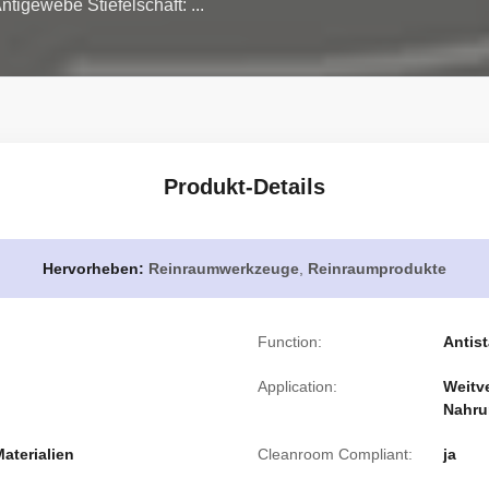
tigewebe Stiefelschaft: ...
Produkt-Details
Hervorheben:
Reinraumwerkzeuge
,
Reinraumprodukte
Function:
Antis
Application:
Weitve
Nahru
aterialien
Cleanroom Compliant:
ja