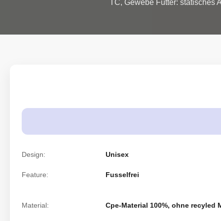
TC, Gewebe Futter: statisches An
Design:
Unisex
Feature:
Fusselfrei
Material:
Cpe-Material 100%, ohne recyled M