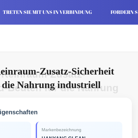
TRETEN SIE MIT UNS IN VERBINDUNG
FORDERN SI
-Reinraum-Zusatz-Sicherheit
s-Reinraum-Zusatz-
 die Nahrung industriell
d-Beuten für die Nahrung
igenschaften
Markenbezeichnung