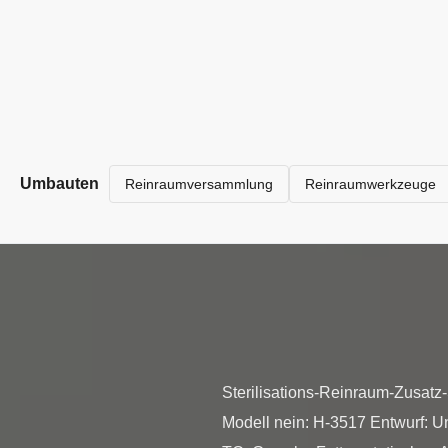
Umbauten
Reinraumversammlung
Reinraumwerkzeuge
Sterilisations-Reinraum-Zusatz
Modell nein: H-3517 Entwurf: Un