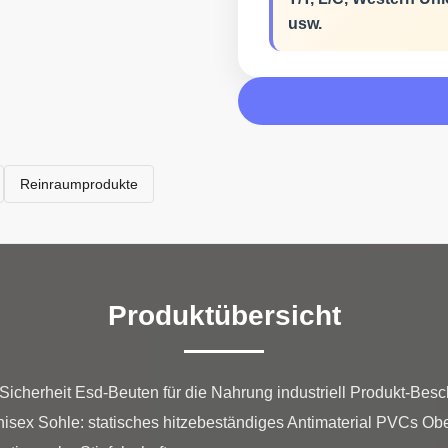
usw.
Reinraumprodukte
Produktübersicht
-Sicherheit Esd-Beuten für die Nahrung industriell Produkt-
isex Sohle: statisches hitzebeständiges Antimaterial PVCs Obe