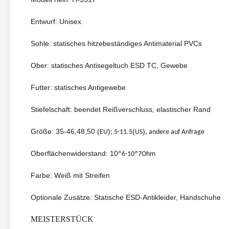
Entwurf: Unisex
Sohle: statisches hitzebeständiges Antimaterial PVCs
Ober: statisches Antisegeltuch ESD TC, Gewebe
Futter: statisches Antigewebe
Stiefelschaft: beendet Reißverschluss, elastischer Rand
Größe: 35-46,48,50 (
)
(
)
EU
; 5-11.5
US
, andere auf Anfrage
Oberflächenwiderstand: 10
^6-10^7Ohm
Farbe: Weiß mit Streifen
Optionale Zusätze: Statische ESD-Antikleider, Handschuhe
MEISTERSTÜCK