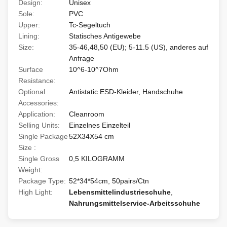
Design:
Unisex
Sole:
PVC
Upper:
Tc-Segeltuch
Lining:
Statisches Antigewebe
Size:
35-46,48,50 (EU); 5-11.5 (US), anderes auf
Anfrage
Surface
10^6-10^7Ohm
Resistance:
Optional
Antistatic ESD-Kleider, Handschuhe
Accessories:
Application:
Cleanroom
Selling Units:
Einzelnes Einzelteil
Single Package
52X34X54 cm
Size :
Single Gross
0,5 KILOGRAMM
Weight:
Package Type:
52*34*54cm, 50pairs/Ctn
High Light:
Lebensmittelindustrieschuhe
,
Nahrungsmittelservice-Arbeitsschuhe