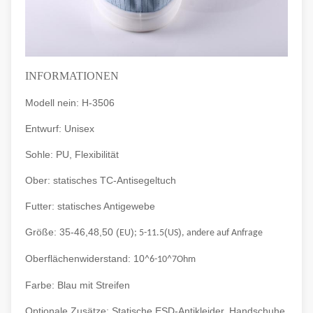
INFORMATIONEN
Modell nein: H-3506
Entwurf: Unisex
Sohle: PU, Flexibilität
Ober: statisches TC-Antisegeltuch
Futter: statisches Antigewebe
Größe: 35-46,48,50 (
)
(
)
EU
; 5-11.5
US
, andere auf Anfrage
Oberflächenwiderstand: 10
^6-10^7Ohm
Farbe: Blau mit Streifen
Optionale Zusätze: Statische ESD-Antikleider, Handschuhe