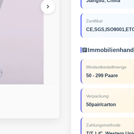
Jiangsu, China
Zertifikat
CE,SGS,ISO9001,ET
Immobilienhand
Mindestbestellmenge
50 - 299 Paare
Verpackung
50pair/carton
Zahlungsmethode
T/T, L/C, Western Un