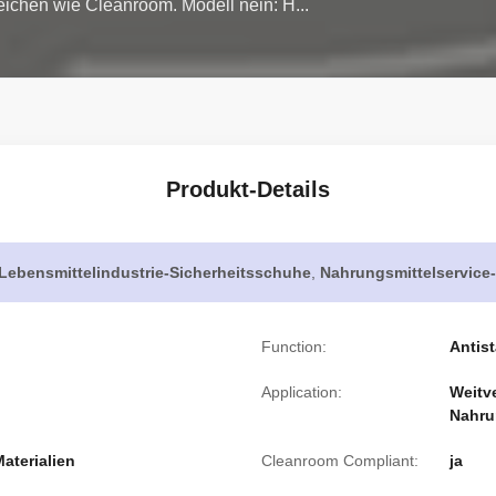
ichen wie Cleanroom. Modell nein: H...
Produkt-Details
Lebensmittelindustrie-Sicherheitsschuhe
,
Nahrungsmittelservice
Function:
Antis
Application:
Weitve
Nahru
aterialien
Cleanroom Compliant:
ja