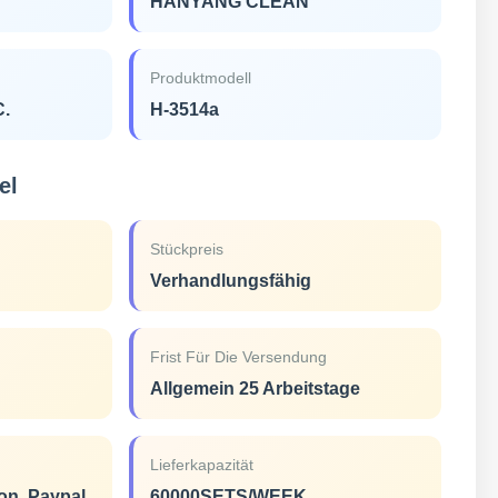
HANYANG CLEAN
Produktmodell
C.
H-3514a
el
Stückpreis
Verhandlungsfähig
Frist Für Die Versendung
Allgemein 25 Arbeitstage
Lieferkapazität
ion, Paypal
60000SETS/WEEK