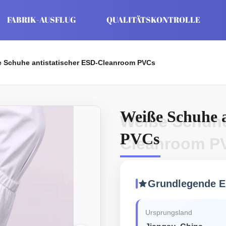
FABRIK-AUSFLUG
QUALITÄTSKONTROLLE
 Schuhe antistatischer ESD-Cleanroom PVCs
Weiße Schuhe 
Weiße Schuhe
PVCs
Cleanroom P
Grundlegende E
Ursprungsland