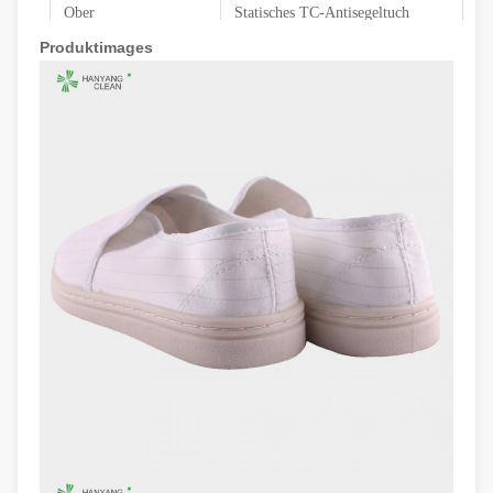
Ober
Statisches TC-Antisegeltuch
Produktimages
Futter
Statisches Antigewebe
35-46,48,50 (
EU
)
; 5-11.5
(
US
)
,
Größe
andere auf Anfrage
Oberflächenwiderstand
10e6-10e7Ohm
Farbe
Weiß mit Streifen
Statische ESD-Antikleider,
Optionale Zusätze
Handschuhe