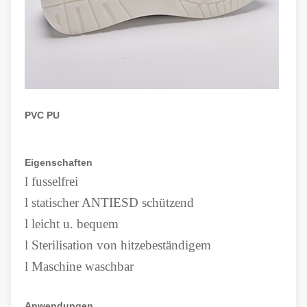
PVC PU
Eigenschaften
l
fusselfrei
l
statischer ANTIESD schützend
l
leicht u. bequem
l
Sterilisation von hitzebeständigem
l
Maschine waschbar
Anwendungen