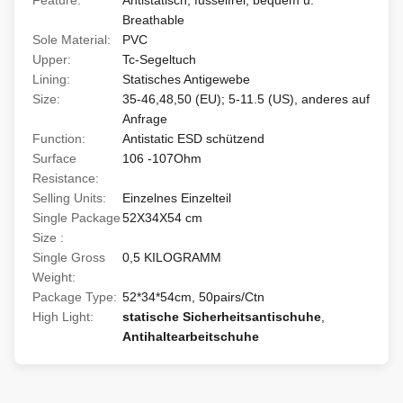
Feature:
Antistatisch, fusselfrei, bequem u.
Breathable
Sole Material:
PVC
Upper:
Tc-Segeltuch
Lining:
Statisches Antigewebe
Size:
35-46,48,50 (EU); 5-11.5 (US), anderes auf
Anfrage
Function:
Antistatic ESD schützend
Surface
106 -107Ohm
Resistance:
Selling Units:
Einzelnes Einzelteil
Single Package
52X34X54 cm
Size :
Single Gross
0,5 KILOGRAMM
Weight:
Package Type:
52*34*54cm, 50pairs/Ctn
High Light:
statische Sicherheitsantischuhe
,
Antihaltearbeitschuhe