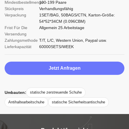
Mindestbestellmenge
100-199 Paare
Stückpreis
Verhandlungsfähig
Verpackung
1SET/BAG, 50BAGS/CTN, Karton-Größe:
54*52*34CM (0.096CBM)
Frist Für Die
Allgemein 25 Arbeitstage
Versendung
Zahlungsmethode
T/T, L/C, Western Union, Paypal usw.
Lieferkapazität
60000SETS/WEEK
Jetzt Anfragen
Umbauten:
statische zerstreuende Schuhe
Antihaltearbeitschuhe
statische Sicherheitsantischuhe