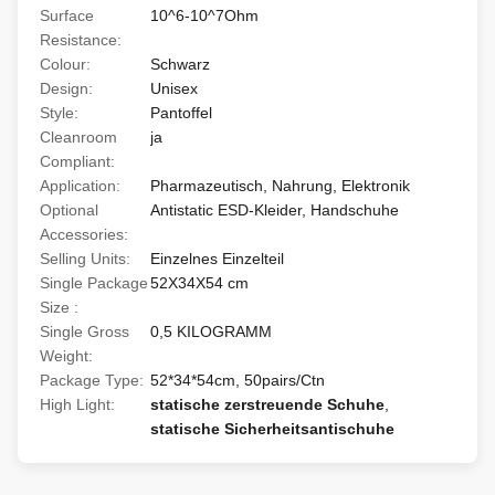
Surface
10^6-10^7Ohm
Resistance:
Colour:
Schwarz
Design:
Unisex
Style:
Pantoffel
Cleanroom
ja
Compliant:
Application:
Pharmazeutisch, Nahrung, Elektronik
Optional
Antistatic ESD-Kleider, Handschuhe
Accessories:
Selling Units:
Einzelnes Einzelteil
Single Package
52X34X54 cm
Size :
Single Gross
0,5 KILOGRAMM
Weight:
Package Type:
52*34*54cm, 50pairs/Ctn
High Light:
statische zerstreuende Schuhe
,
statische Sicherheitsantischuhe