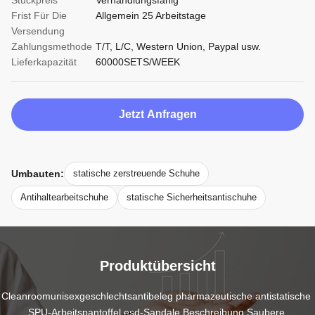
Stückpreis
Verhandlungsfähig
Frist Für Die
Allgemein 25 Arbeitstage
Versendung
Zahlungsmethode
T/T, L/C, Western Union, Paypal usw.
Lieferkapazität
60000SETS/WEEK
Jetzt Anfragen
Umbauten:
statische zerstreuende Schuhe
Antihaltearbeitschuhe
statische Sicherheitsantischuhe
Produktübersicht
Cleanroomunisexgeschlechtsantibeleg pharmazeutische antistatische 
SPU-Arbeitspantoffel esd-Sandale Beschreibung Saubere 