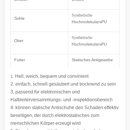
Synthetische
Sohle
HochmolekularsPU
Synthetische
Ober
HochmolekularsPU
Futter
Statisches Antigewebe
35-46,48,50 (
)
EU
; 5-
Hell, weich, bequem und convinient
1.
Größe
(
)
11.5
US
, andere auf
2. einfach, schnell gesäubert und trocknend zu sein
Anfrage
3. passend für elektronischen und
Halbleiterversammlungs- und -inspektionsbereich
Oberflächenwiderstand
10e6-10e7Ohm
4. können statische Antischuhe den Schaden effektiv
beseitigen, der durch elektrostatisches zum
Farbe
schwarz
menschlichen Körper erzeugt wird