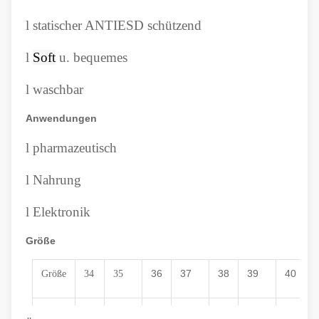
l
statischer ANTIESD schützend
l
Soft
u. bequemes
l
waschbar
Anwendungen
l
pharmazeutisch
l
Nahrung
l
Elektronik
Größe
36
37
38
39
40
Größe
34
35
22
22,5
23
23,5
24
24,5
25
2
Cm