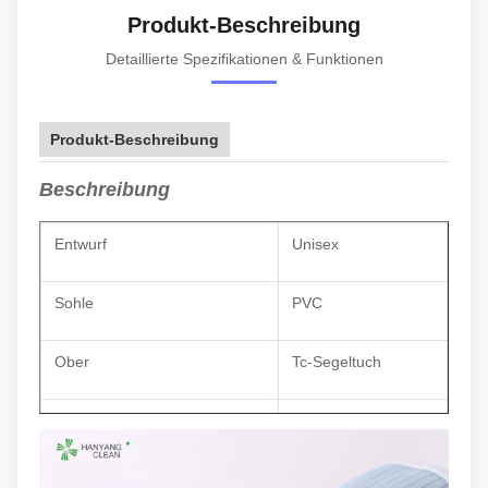
Produkt-Beschreibung
Detaillierte Spezifikationen & Funktionen
Produkt-Beschreibung
Beschreibung
Entwurf
Unisex
Sohle
PVC
Ober
Tc-Segeltuch
Farbe
Blau mit Streifen
Oberflächenwiderstand
10
^6-10^7Ohm