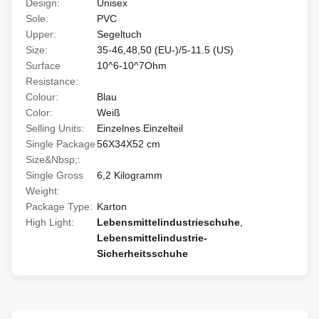
Design:
Unisex
Sole:
PVC
Upper:
Segeltuch
Size:
35-46,48,50 (EU-)/5-11.5 (US)
Surface
10^6-10^7Ohm
Resistance:
Colour:
Blau
Color:
Weiß
Selling Units:
Einzelnes Einzelteil
Single Package
56X34X52 cm
Size&Nbsp;:
Single Gross
6,2 Kilogramm
Weight:
Package Type:
Karton
High Light:
Lebensmittelindustrieschuhe
,
Lebensmittelindustrie-
Sicherheitsschuhe