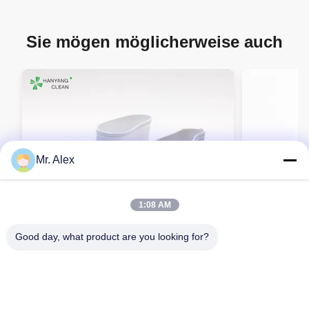
Sie mögen möglicherweise auch
Mr. Alex
1:08 AM
Good day, what product are you looking for?
H-3542 PVC-Sicherheitsschuhe
Schwarzes gl