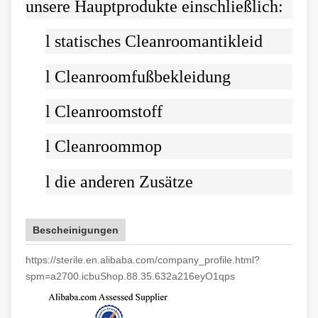
unsere Hauptprodukte einschließlich:
l
statisches Cleanroomantikleid
l
Cleanroomfußbekleidung
l
Cleanroomstoff
l
Cleanroommop
l
die anderen Zusätze
Bescheinigungen
https://sterile.en.alibaba.com/company_profile.html?
spm=a2700.icbuShop.88.35.632a216eyO1qps