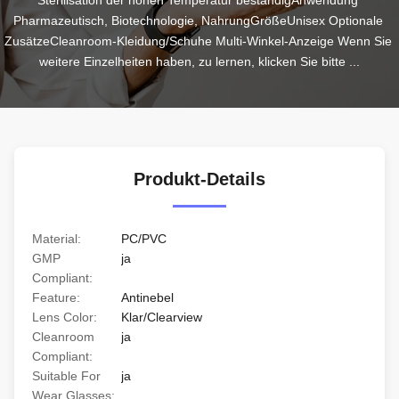
Sterilisation der hohen Temperatur beständigAnwendung 
Pharmazeutisch, Biotechnologie, NahrungGrößeUnisex Optionale 
ZusätzeCleanroom-Kleidung/Schuhe Multi-Winkel-Anzeige Wenn Sie 
weitere Einzelheiten haben, zu lernen, klicken Sie bitte ...
Produkt-Details
Material:
PC/PVC
GMP
ja
Compliant:
Feature:
Antinebel
Lens Color:
Klar/Clearview
Cleanroom
ja
Compliant:
Suitable For
ja
Wear Glasses: