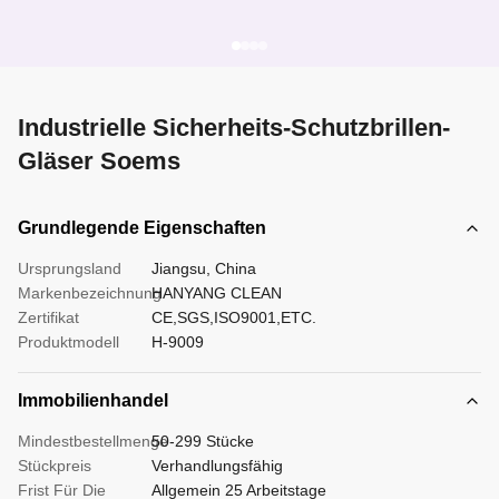
Industrielle Sicherheits-Schutzbrillen-
Gläser Soems
Grundlegende Eigenschaften
Ursprungsland
Jiangsu, China
Markenbezeichnung
HANYANG CLEAN
Zertifikat
CE,SGS,ISO9001,ETC.
Produktmodell
H-9009
Immobilienhandel
Mindestbestellmenge
50-299 Stücke
Stückpreis
Verhandlungsfähig
Frist Für Die
Allgemein 25 Arbeitstage