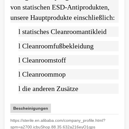
von statischen ESD-Antiprodukten,
unsere Hauptprodukte einschließlich:
l
statisches Cleanroomantikleid
l
Cleanroomfußbekleidung
l
Cleanroomstoff
l
Cleanroommop
l
die anderen Zusätze
Bescheinigungen
https://sterile.en.alibaba.com/company_profile.html?
spm=a2700.icbuShop.88.35.632a216eyO1qps