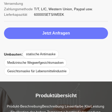
Versendung
Zahlungsmethode
T/T, L/C, Western Union, Paypal usw.
Lieferkapazität
60000SETS/WEEK
Jetzt Anfragen
Umbauten:
statische Antimaske
Medizinische Wegwerfgesichtsmasken
Gesichtsmaske für Lebensmittelindustrie
Produktübersicht
Produkt-BeschreibungBeschreibung Linsenfarbe KlarLeistung 