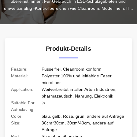
übereinstimmen. Für Gebrauch in ESD-Schutzgebieten und 
umweltsmäßig -Kontrollbereichen wie Cleanroom. Modell nein: H...
Produkt-Details
Feature:
Fusselfrei, Cleanroom konform
Material:
Polyester 100% und leitfähige Faser,
microfiber
Application:
Weitverbreitet in allen Arten Industrien,
pharmazeutisch, Nahrung, Elektronik
Suitable For
ja
Autoclaving:
Color:
blau, gelb, Rosa, grün, andere auf Anfrage
Size:
30cm*30cm, 30cm*40cm, andere auf
Anfrage
Port:
Shanghai, Shenzhen