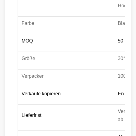
Hochtemp
Farbe
Blau, gr
MOQ
50 PC
Größe
30*30cm
Verpacken
100 PC/
Verkäufe kopieren
En gros
Versende
Lieferfrist
ab