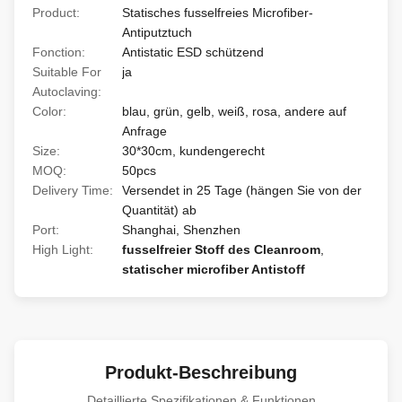
Product:
Statisches fusselfreies Microfiber-
Antiputztuch
Fonction:
Antistatic ESD schützend
Suitable For
ja
Autoclaving:
Color:
blau, grün, gelb, weiß, rosa, andere auf
Anfrage
Size:
30*30cm, kundengerecht
MOQ:
50pcs
Delivery Time:
Versendet in 25 Tage (hängen Sie von der
Quantität) ab
Port:
Shanghai, Shenzhen
High Light:
fusselfreier Stoff des Cleanroom
,
statischer microfiber Antistoff
Produkt-Beschreibung
Detaillierte Spezifikationen & Funktionen