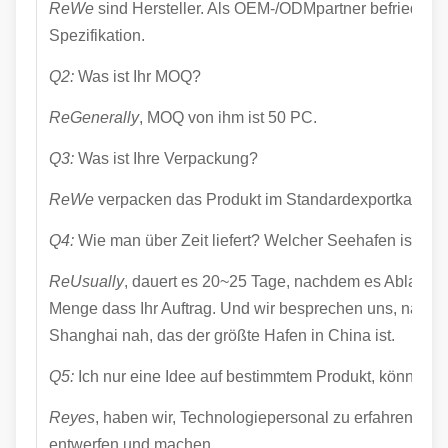
ReWe
sind Hersteller. Als OEM-/ODMpartner befriedig
Spezifikation.
Q2:
Was ist Ihr MOQ?
ReGenerally
, MOQ von ihm ist 50 PC.
Q3:
Was ist Ihre Verpackung?
ReWe
verpacken das Produkt im Standardexportkarton, 
Q4:
Wie man über Zeit liefert? Welcher Seehafen ist am
ReUsually
, dauert es 20~25 Tage, nachdem es Ablagerun
Menge dass Ihr Auftrag. Und wir besprechen uns, nachd
Shanghai nah, das der größte Hafen in China ist.
Q5:
Ich nur eine Idee auf bestimmtem Produkt, können h
Reyes
, haben wir, Technologiepersonal zu erfahren, kö
entwerfen und machen.