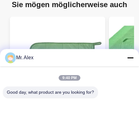
Sie mögen möglicherweise auch
Mr. Alex
9:40 PM
Good day, what product are you looking for?
30x40cm wiederverwendbare
30x40cm Mic
Mikrofaser-Reinraumtücher für
den industri
Pharmafabriken
Kontaktieren Sie uns jetzt
Kont