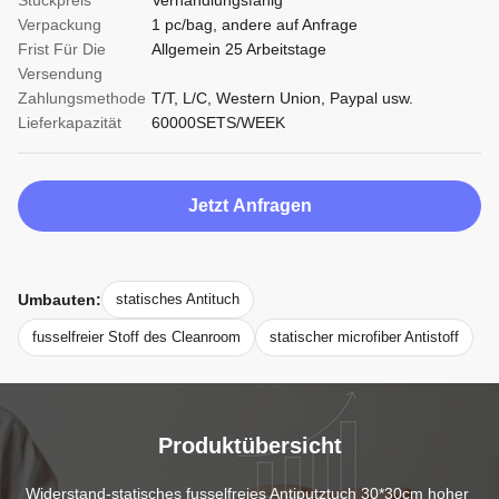
Stückpreis
Verhandlungsfähig
Verpackung
1 pc/bag, andere auf Anfrage
Frist Für Die
Allgemein 25 Arbeitstage
Versendung
Zahlungsmethode
T/T, L/C, Western Union, Paypal usw.
Lieferkapazität
60000SETS/WEEK
Jetzt Anfragen
Umbauten:
statisches Antituch
fusselfreier Stoff des Cleanroom
statischer microfiber Antistoff
Produktübersicht
Widerstand-statisches fusselfreies Antiputztuch 30*30cm hoher 