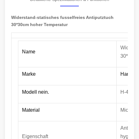
Widerstand-statisches fusselfreies Antiputztuch
30*30cm hoher Temperatur
Widersta
Name
30*30cm
Marke
Hanyang
Modell nein.
H-4009
Material
Microfib
Antistat
Eigenschaft
hygrosk