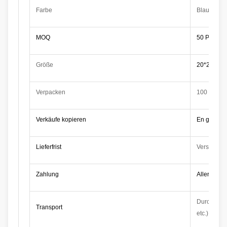
Farbe
Blau, grün
MOQ
50 PC
Größe
20*20cm, 
Verpacken
100 PC/Tas
Verkäufe kopieren
En gros ma
Lieferfrist
Versendet 
Zahlung
Aller Onlin
Durch Meer
Transport
etc.)