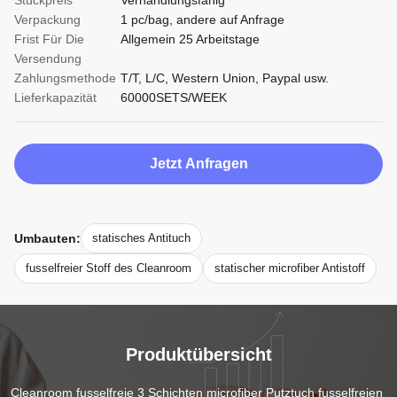
Stückpreis
Verhandlungsfähig
Verpackung
1 pc/bag, andere auf Anfrage
Frist Für Die
Allgemein 25 Arbeitstage
Versendung
Zahlungsmethode
T/T, L/C, Western Union, Paypal usw.
Lieferkapazität
60000SETS/WEEK
Jetzt Anfragen
Umbauten:
statisches Antituch
fusselfreier Stoff des Cleanroom
statischer microfiber Antistoff
Produktübersicht
Cleanroom fusselfreie 3 Schichten microfiber Putztuch fusselfreien 