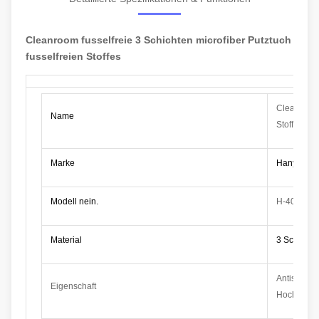
Cleanroom fusselfreie 3 Schichten microfiber Putztuch
fusselfreien Stoffes
Cleanroom f
Name
Stoffes
Marke
Hanyang s
Modell nein.
H-4008
Material
3 Schichte
Antistatisc
Eigenschaft
Hochtemper