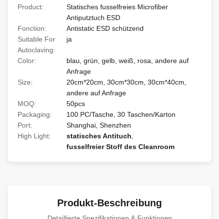
Product:
Statisches fusselfreies Microfiber
Antiputztuch ESD
Fonction:
Antistatic ESD schützend
Suitable For
ja
Autoclaving:
Color:
blau, grün, gelb, weiß, rosa, andere auf
Anfrage
Size:
20cm*20cm, 30cm*30cm, 30cm*40cm,
andere auf Anfrage
MOQ:
50pcs
Packaging:
100 PC/Tasche, 30 Taschen/Karton
Port:
Shanghai, Shenzhen
High Light:
statisches Antituch
,
fusselfreier Stoff des Cleanroom
Produkt-Beschreibung
Detaillierte Spezifikationen & Funktionen