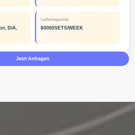
Lieferkapazität
on, D/A,
60000SETS/WEEK
Jetzt Anfragen