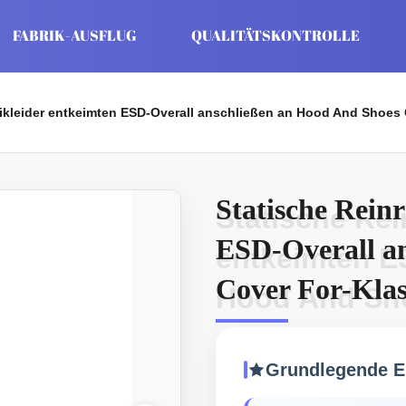
FABRIK-AUSFLUG
QUALITÄTSKONTROLLE
ikleider entkeimten ESD-Overall anschließen an Hood And Shoes 
Statische Rein
Statische Rei
ESD-Overall a
entkeimten E
Cover For-Klas
Hood And Sho
Grundlegende E