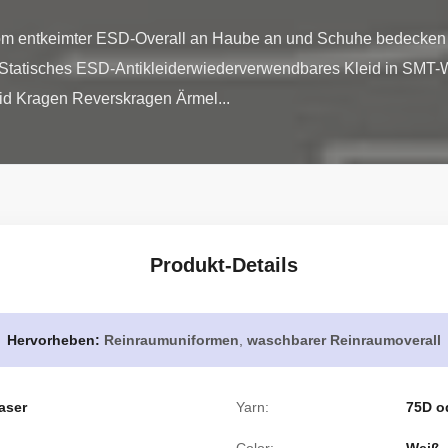
oom entkeimter ESD-Overall an Haube an und Schuhe bedecken 
Statisches ESD-Antikleiderwiederverwendbares Kleid in SMT-We
id Kragen Reverskragen Ärmel...
Produkt-Details
Hervorheben:
Reinraumuniformen
,
waschbarer Reinraumoverall
aser
Yarn:
75D o