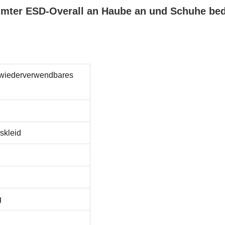
eimter ESD-Overall an Haube an und Schuhe be
rwiederverwendbares
skleid
g