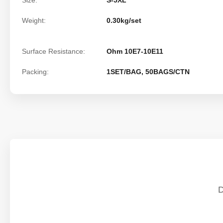
Size:
S-5XL
Weight:
0.30kg/set
Surface Resistance:
Ohm 10E7-10E11
Packing:
1SET/BAG, 50BAGS/CTN