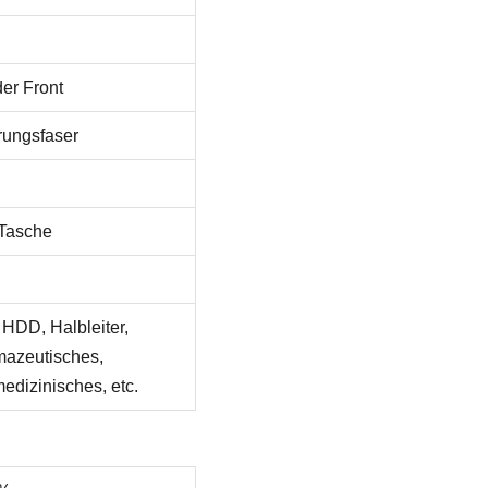
der Front
rungsfaser
/Tasche
 HDD, Halbleiter,
mazeutisches,
edizinisches, etc.