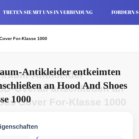
TRETEN SIE MIT UNS IN VERBINDUNG
FORDERN SI
Cover For-Klasse 1000
raum-Antikleider entkeimten
nraum-Antikleider
nschließen an Hood And Shoes
SD-Overall anschließen an
se 1000
es Cover For-Klasse 1000
igenschaften