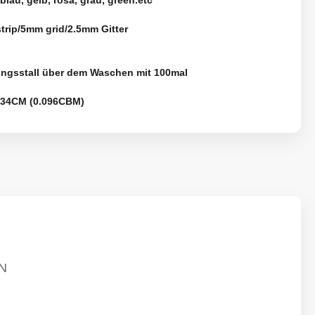
blau, gelb, rosa, grau, green.etc
trip/5mm grid/2.5mm Gitter
ungsstall über dem Waschen mit 100mal
*34CM (0.096CBM)
N