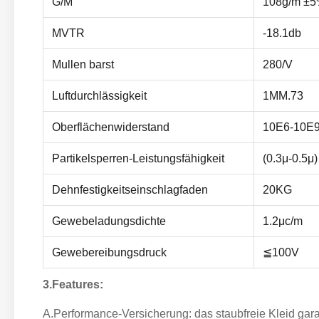
G/M
108g/m ±
MVTR
-18.1db
Mullen barst
280/V
Luftdurchlässigkeit
1MM.73
Oberflächenwiderstand
10E6-10E
Partikelsperren-Leistungsfähigkeit
(0.3μ-0.5μ
Dehnfestigkeitseinschlagfaden
20KG
Gewebeladungsdichte
1.2μc/m
Gewebereibungsdruck
≦100V
3.Features:
A.Performance-Versicherung: das staubfreie Kleid gara