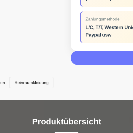
Zahlungsmethode
L/C, T/T, Western Uni
Paypal usw
men
Reinraumkleidung
Produktübersicht