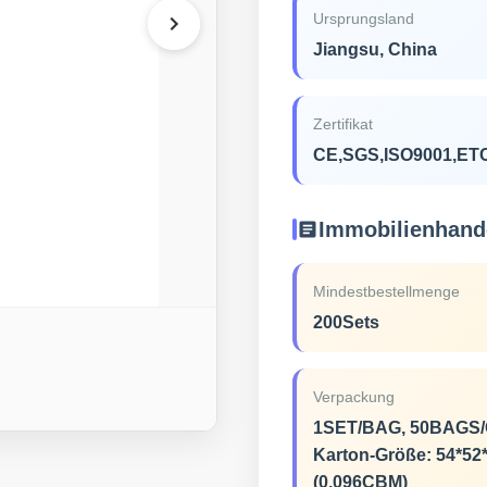
Ursprungsland
Jiangsu, China
Zertifikat
CE,SGS,ISO9001,ET
Immobilienhand
Mindestbestellmenge
200Sets
Verpackung
1SET/BAG, 50BAGS/
Karton-Größe: 54*5
(0.096CBM)