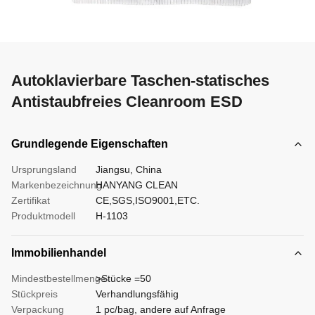
Autoklavierbare Taschen-statisches
Antistaubfreies Cleanroom ESD
Grundlegende Eigenschaften
Ursprungsland
Jiangsu, China
Markenbezeichnung
HANYANG CLEAN
Zertifikat
CE,SGS,ISO9001,ETC.
Produktmodell
H-1103
Immobilienhandel
Mindestbestellmenge
>Stücke =50
Stückpreis
Verhandlungsfähig
Verpackung
1 pc/bag, andere auf Anfrage