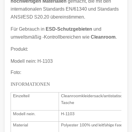
hochwertigen Materialien
gemacht, die mit den
internationalen Standards EN/61340 und Standards
ANSI/ESD S20.20 übereinstimmen.
Für Gebrauch in
ESD-Schutzgebieten
und
umweltsmäßig -Kontrollbereichen wie
Cleanroom
.
Produkt:
Modell nein:
H-1103
Foto:
INFORMATIONEN
Einzelteil
Cleanroomkleidersack/antistatische
Tasche
Modell nein.
H-1103
Material
Polyester 100%
und leitfähige Faser