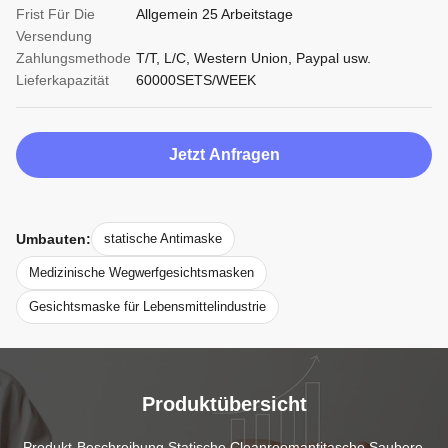
Frist Für Die
Allgemein 25 Arbeitstage
Versendung
Zahlungsmethode
T/T, L/C, Western Union, Paypal usw.
Lieferkapazität
60000SETS/WEEK
Jetzt Anfragen
Umbauten:
statische Antimaske
Medizinische Wegwerfgesichtsmasken
Gesichtsmaske für Lebensmittelindustrie
Produktübersicht
Produkt-Beschreibung Statische Cleanroomantitasche Saubere 