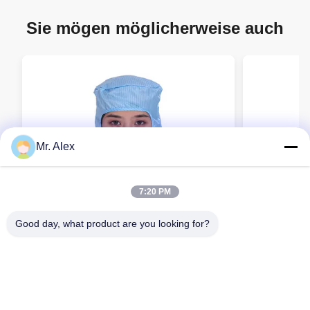
Sie mögen möglicherweise auch
Mr. Alex
7:20 PM
Good day, what product are you looking for?
Anti-static Shawl Hood with Dustproof
KL-3016 Ant
and Breathable Design for Food
Hat with Du