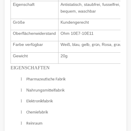
Eigenschaft
Antistatisch, staubfrei, fusselfrei,
bequem, waschbar
Größe
Kundengerecht
Oberflächenwiderstand
Ohm 10E7-10E11
Farbe verfügbar
Weiß
gelb,
Rosa,
, blau,
grün,
grau
Gewicht
20g
EIGENSCHAFTEN
l
Pharmazeutische Fabrik
Nahrungsmittelfabrik
l
fabrik
l
Elektronik
l
Chemiefabrik
l
Reinraum