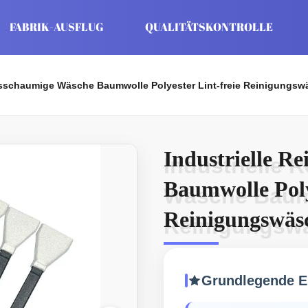
FABRIK-AUSFLUG
QUALITÄTSKONTROLLE
gsschaumige Wäsche Baumwolle Polyester Lint-freie Reinigungs
Industrielle R
Industrielle
Baumwolle Poly
Wäsche Baumw
Reinigungswäs
Reinigungsw
Grundlegende E