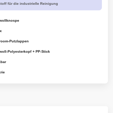
off für die industrielle Reinigung
wollknospe
x
room-Putzlappen
oll-Polyesterkopf + PP-Stick
gbar
rie