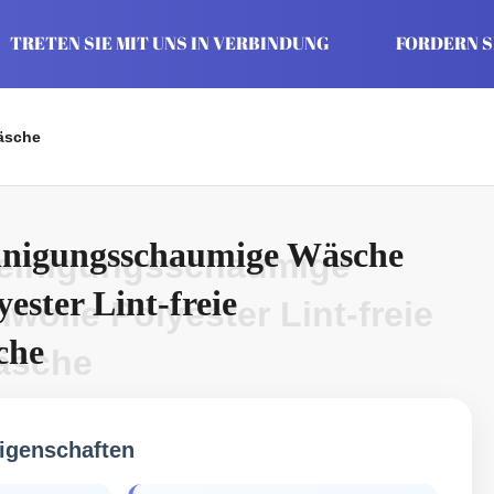
TRETEN SIE MIT UNS IN VERBINDUNG
FORDERN SI
wäsche
einigungsschaumige Wäsche
 Reinigungsschaumige
ester Lint-freie
olle Polyester Lint-freie
che
äsche
igenschaften