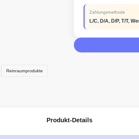
Zahlungsmethode
L/C, D/A, D/P, T/T, W
Reinraumprodukte
Produkt-Details