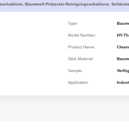
gsschablone
,
Baumwoll-Polyester-Reinigungsschablone
,
Schäumst
Type:
Baum
Model Number:
HY-Th
Product Name:
Clean
Stick Material:
Baumw
Sample:
Verfü
Application:
Indust