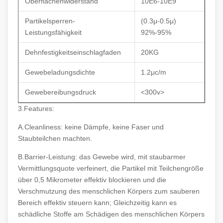
Oberflächenwiderstand
10E6-10E9
Partikelsperren-
(0.3μ-0.5μ)
Leistungsfähigkeit
92%-95%
Dehnfestigkeitseinschlagfaden
20KG
Gewebeladungsdichte
1.2μc/m
Gewebereibungsdruck
<300v>
3.Features:
A.Cleanliness: keine Dämpfe, keine Faser und
Staubteilchen machten.
B.Barrier-Leistung: das Gewebe wird, mit staubarmer
Vermittlungsquote verfeinert, die Partikel mit Teilchengröße
über 0,5 Mikrometer effektiv blockieren und die
Verschmutzung des menschlichen Körpers zum sauberen
Bereich effektiv steuern kann; Gleichzeitig kann es
schädliche Stoffe am Schädigen des menschlichen Körpers