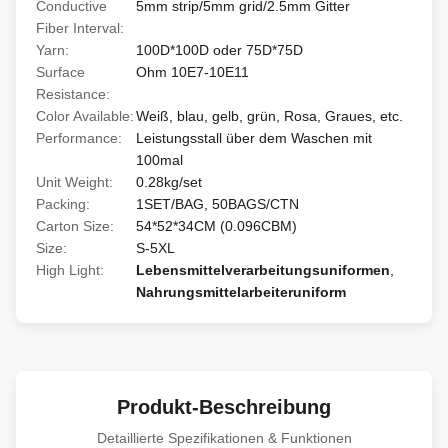
Conductive
5mm strip/5mm grid/2.5mm Gitter
Fiber Interval:
Yarn:
100D*100D oder 75D*75D
Surface
Ohm 10E7-10E11
Resistance:
Color Available:
Weiß, blau, gelb, grün, Rosa, Graues, etc.
Performance:
Leistungsstall über dem Waschen mit
100mal
Unit Weight:
0.28kg/set
Packing:
1SET/BAG, 50BAGS/CTN
Carton Size:
54*52*34CM (0.096CBM)
Size:
S-5XL
High Light:
Lebensmittelverarbeitungsuniformen
,
Nahrungsmittelarbeiteruniform
Produkt-Beschreibung
Detaillierte Spezifikationen & Funktionen