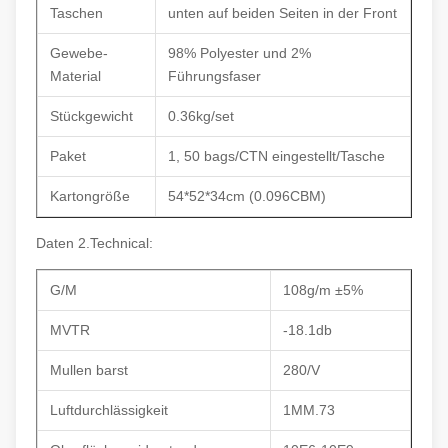
Taschen
unten auf beiden Seiten in der Front
Gewebe-
98% Polyester und 2%
Material
Führungsfaser
Stückgewicht
0.36kg/set
Paket
1, 50 bags/CTN eingestellt/Tasche
Kartongröße
54*52*34cm (0.096CBM)
Daten 2.Technical:
G/M
108g/m ±5%
MVTR
-18.1db
Mullen barst
280/V
Luftdurchlässigkeit
1MM.73