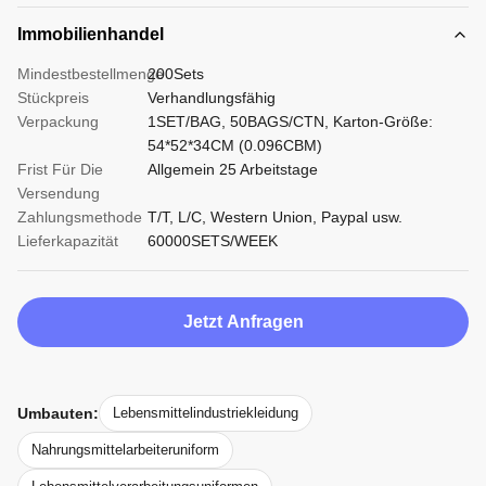
Immobilienhandel
Mindestbestellmenge
200Sets
Stückpreis
Verhandlungsfähig
Verpackung
1SET/BAG, 50BAGS/CTN, Karton-Größe:
54*52*34CM (0.096CBM)
Frist Für Die
Allgemein 25 Arbeitstage
Versendung
Zahlungsmethode
T/T, L/C, Western Union, Paypal usw.
Lieferkapazität
60000SETS/WEEK
Jetzt Anfragen
Umbauten:
Lebensmittelindustriekleidung
Nahrungsmittelarbeiteruniform